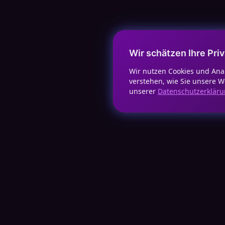
Wir schätzen Ihre Pri
Wir nutzen Cookies und Ana
verstehen, wie Sie unsere W
unserer
Datenschutzerklär
WICHTI
Open Ticket AI