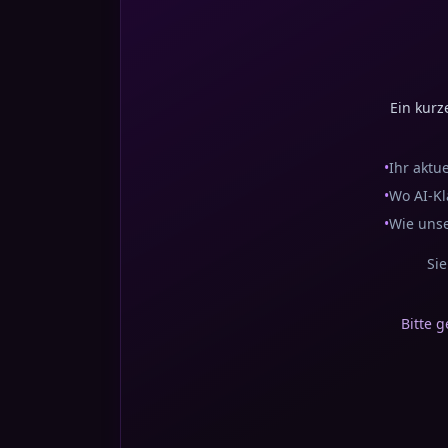
Ein kurz
•
Ihr aktu
•
Wo AI-Kl
•
Wie unse
Sie
Bitte 