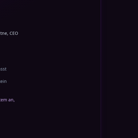
atne, CEO
sst
kein
tem an,