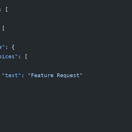
: [
 [
e"
: {
oices"
: [
 "text"
: 
"Feature Request"