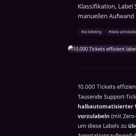
Klassifikation, Labe
manuellen Aufwand 
#ai-labeling
#data-annotati
10.000 Tickets effizie
Tausende Support-Ticke
halbautomatisierter
vorzulabeln
(mit Zero
um diese Labels zu
üb
Annotationsaufwand dra