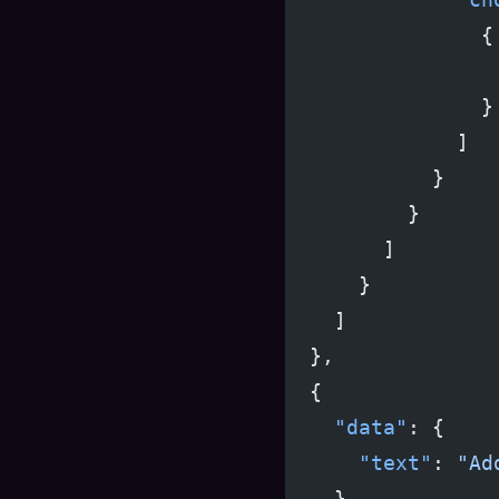
                {
                 
                }
              ]
            }
          }
        ]
      }
    ]
  },
  {
    "data"
: {
      "text"
: 
"Ad
    },