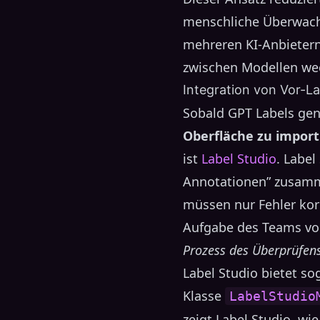
menschliche Überwachu
mehreren KI-Anbietern 
zwischen Modellen wec
Integration von Vor-La
Sobald GPT Labels gene
Oberfläche zu import
ist
Label Studio
. Label
Annotationen” zusamm
müssen nur Fehler korr
Aufgabe des Teams vo
Prozess des Überprüfens
Label Studio bietet so
Klasse
LabelStudio
zeigt Label Studio, wi