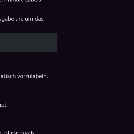
usgabe an, um das
tisch vorzulabeln,
mpt
Qualität durch