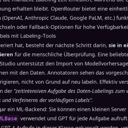
ng erhalten bleibt. OpenRouter bietet eine einheitli
(OpenAI, Anthropic Claude, Google PaLM, etc.) funkt
hseln oder Fallback-Optionen für hohe Verfügbarkei
bels mit Labeling-Tools
riert hat, besteht der nächste Schritt darin,
sie in e
ieren
für die menschliche Überprüfung. Eine belieb
 Studio unterstützt den Import von Modellvorhersage
en mit den Daten. Annotatoren sehen das vorgesch
igieren, nicht von Grund auf neu labeln. Effektiv vers
n der
“zeitintensiven Aufgabe des Daten-Labelings zum w
 und Verfeinerns der vorläufigen Labels”
.
gar ein ML-Backend: Sie können einen kleinen Server 
verwendet und GPT für jede Aufgabe aufruft.
MLBase
e GPT-4-Aufrufe in dieser Klasse gekapselt werden, 