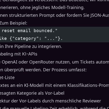
nerieren, ohne jegliches Modell-Training.
nen strukturierten Prompt oder fordern Sie JSON-A
 Zum Beispiel:
 reset email bounced."
ike {"category": "..."}.
in Ihre Pipeline zu integrieren.
beling mit KI-APIs
e OpenAI oder OpenRouter nutzen, um Tickets automa
n überprüft werden. Der Prozess umfasst:
et-Liste
xtes an ein KI-Modell mit einem Klassifikations-Pro
esagten Kategorie als Vor-Label
ktur der Vor-Labels durch menschliche Reviewer
t die manuelle Labeling-Zeit erheblich, während die 