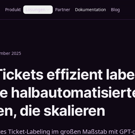
Produkt
Lösungen
Partner
Dokumentation
Blog
ember 2025
ckets effizient label
e halbautomatisiert
en, die skalieren
ntes Ticket-Labeling im großen Maßstab mit GPT-g