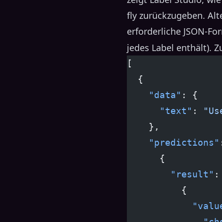
fly zurückzugeben. Al
erforderliche JSON-Fo
jedes Label enthält). Z
[
  {
    "data"
: {
      "text"
: 
"Us
    },
    "predictions"
      {
        "result"
:
          {
            "valu
              "ch