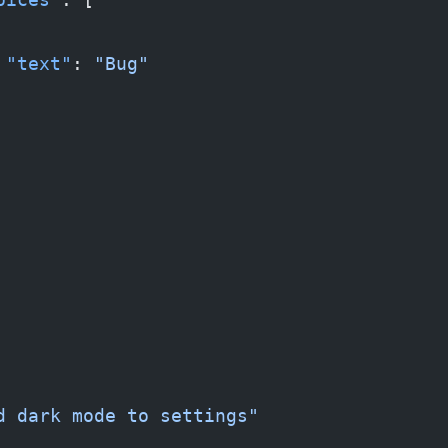
 "text"
: 
"Bug"
d dark mode to settings"