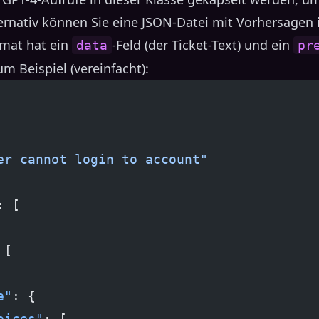
ternativ können Sie eine JSON-Datei mit Vorhersagen 
rmat hat ein
-Feld (der Ticket-Text) und ein
data
pr
um Beispiel (vereinfacht):
er cannot login to account"
: [
 [
e"
: {
oices"
: [