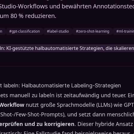
l Studio-Workflows und bewährten Annotationste
um 80 % reduzieren.
on
#gpt-classification
#label-studio
#zero-shot-learning
#ml-traini
nt labeln: Halbautomatisierte Labeling-Strategien
ts manuell zu labeln ist zeitaufwändig und teuer. Ei
 Workflow
nutzt große Sprachmodelle (LLMs) wie GPT
-Shot-/Few-Shot-Prompts), und setzt dann menschlic
erprüfen und zu korrigieren
. Dieser hybride Ansatz
stisch: Eine Fallstudie fand beispielsweise heraus,