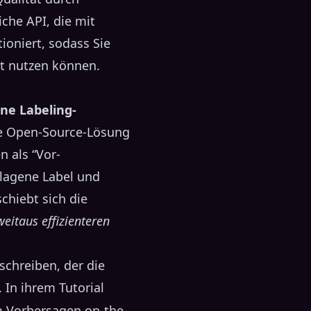
che API, die mit
ioniert, sodass Sie
t nutzen können.
ine Labeling-
te Open-Source-Lösung
n als “Vor-
lagene Label und
chiebt sich die
eitaus effizienteren
schreiben, der die
 In ihrem Tutorial
um Vorhersagen on-the-