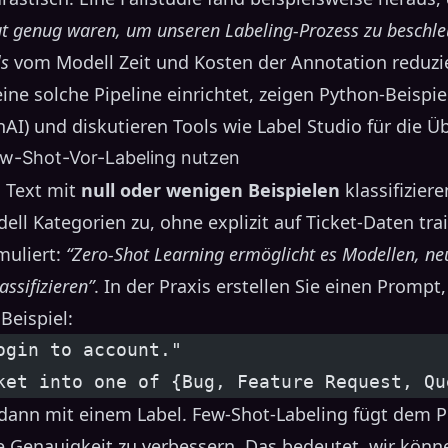
ut genug waren, um unseren Labeling-Prozess zu beschle
ls
vom Modell Zeit und Kosten der Annotation reduzie
eine solche Pipeline einrichtet, zeigen Python-Beispi
I) und diskutieren Tools wie Label Studio für die Ü
ew-Shot-Vor-Labeling nutzen
 Text mit
null oder wenigen Beispielen
klassifizier
ell Kategorien zu, ohne explizit auf Ticket-Daten tra
muliert:
“Zero-Shot Learning ermöglicht es Modellen, ne
assifizieren”
. In der Praxis erstellen Sie einen Prompt
Beispiel:
ogin to account."
ket into one of {Bug, Feature Request, Qu
dann mit einem Label. Few-Shot-Labeling fügt dem P
e Genauigkeit zu verbessern. Das bedeutet, wir könne