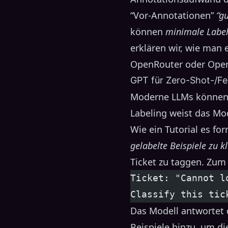
“Vor-Annotationen”
“g
können
minimale Labe
erklären wir, wie man 
OpenRouter oder OpenA
GPT für Zero-Shot-/F
Moderne LLMs können
Labeling weist das Mod
Wie ein Tutorial es for
gelabelte Beispiele zu kl
Ticket zu taggen. Zum 
Ticket: "Cannot l
Classify this tic
Das Modell antwortet 
Beispiele hinzu, um di