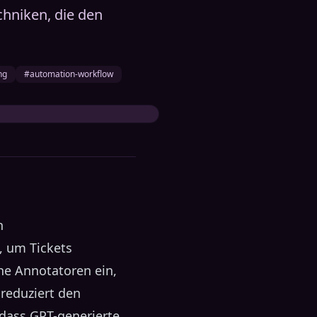
chniken, die den
ng
#automation-workflow
n
, um Tickets
he Annotatoren ein,
 reduziert den
 dass GPT-generierte