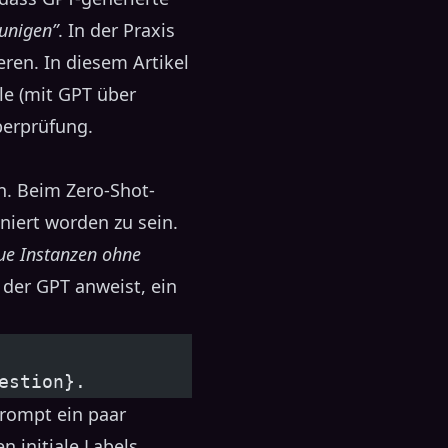
unigen”
. In der Praxis
ren. In diesem Artikel
ele (mit GPT über
berprüfung.
en. Beim Zero-Shot-
iniert worden zu sein.
ue Instanzen ohne
, der GPT anweist, ein
estion}.
rompt ein paar
n initiale Labels