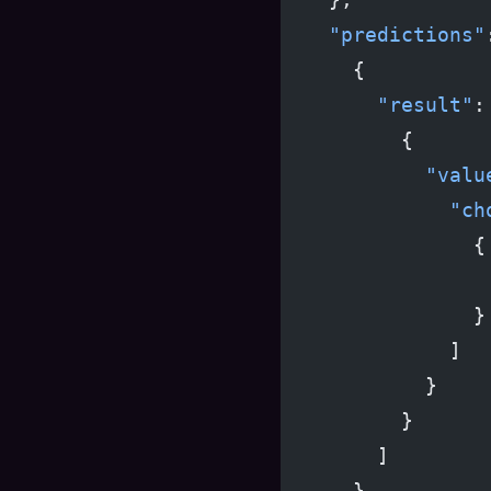
    "predictions"
      {
        "result"
:
          {
            "valu
              "ch
                {
                 
                }
              ]
            }
          }
        ]
      }