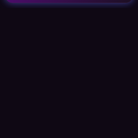
Open Ticket AI
Private, on-premise AI für Ticket-
Automatisierung.
WICHTIGE LINKS
Partner
Support & SLA