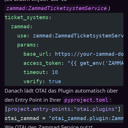
)
zammad:ZammadTicketsystemService
ticket_systems
:
  zammad
:
    use
: 
zammad:ZammadTicketsystemServi
    params
:
      base_url
: 
https://your-zammad-dom
      access_token
: 
"{{ get_env('ZAMMAD
      timeout
: 
10
      verify
: 
true
Danach lädt OTAI das Plugin automatisch über
den Entry Point in Ihrer
:
pyproject.toml
[
project
.
entry-points
.
"otai
.
plugins"
]
otai_zammad = 
"otai_zammad.plugin:Zamma
Wie OTAI den Zammad Service nutzt