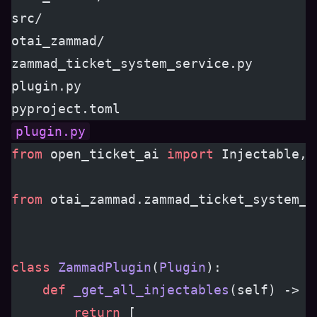
src/
otai_zammad/
zammad_ticket_system_service.py
plugin.py
pyproject.toml
plugin.py
from
 open_ticket_ai 
import
 Injectable, 
from
 otai_zammad.zammad_ticket_system_s
class
 ZammadPlugin
(
Plugin
):
    def
 _get_all_injectables
(self) -> l
        return
 [