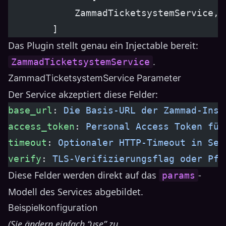
            ZammadTicketsystemService,
        ]
Das Plugin stellt genau ein Injectable bereit:
.
ZammadTicketsystemService
ZammadTicketsystemService Parameter
Der Service akzeptiert diese Felder:
base_url
: 
Die Basis-URL der Zammad-Inst
access_token
: 
Personal Access Token für
timeout
: 
Optionaler HTTP-Timeout in Sek
verify
: 
TLS-Verifizierungsflag oder Pfa
Diese Felder werden direkt auf das
-
params
Modell des Services abgebildet.
Beispielkonfiguration
(Sie ändern einfach “use” zu